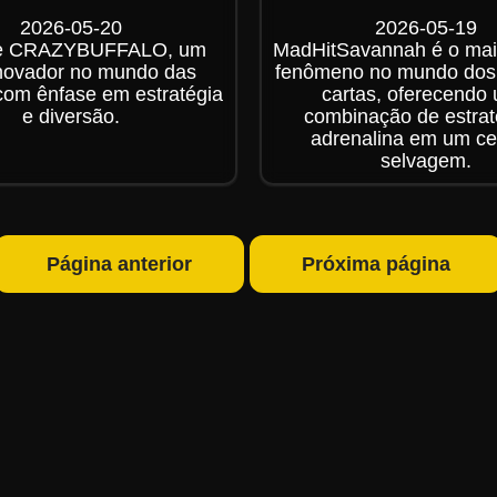
2026-05-20
2026-05-19
re CRAZYBUFFALO, um
MadHitSavannah é o mai
inovador no mundo das
fenômeno no mundo dos 
com ênfase em estratégia
cartas, oferecendo
e diversão.
combinação de estrat
adrenalina em um ce
selvagem.
Página anterior
Próxima página