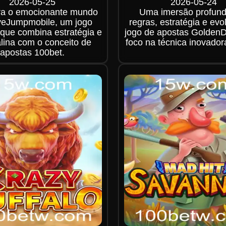
2026-05-25
2026-05-24
a o emocionante mundo
Uma imersão profund
eJumpmobile, um jogo
regras, estratégia e ev
 que combina estratégia e
jogo de apostas Golden
lina com o conceito de
foco na técnica inovador
apostas 100bet.