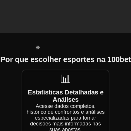
❄
Por que escolher esportes na 100bet
❄
📊
Estatísticas Detalhadas e
Análises
Acesse dados completos,
histórico de confrontos e análises
especializadas para tomar
decisões mais informadas nas
suas apostas.