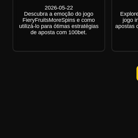
2026-05-22
Descubra a emoção do jogo
Explo
FieryFruitsMoreSpins e como
jogo 
utilizá-lo para ótimas estratégias
apostas 
de aposta com 100bet.