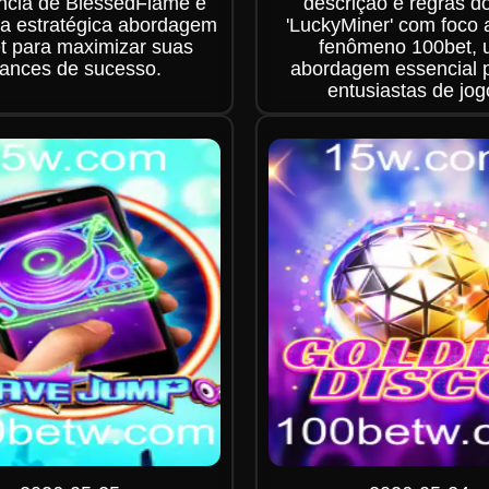
ncia de BlessedFlame e
descrição e regras d
a estratégica abordagem
'LuckyMiner' com foco 
t para maximizar suas
fenômeno 100bet,
ances de sucesso.
abordagem essencial 
entusiastas de jog