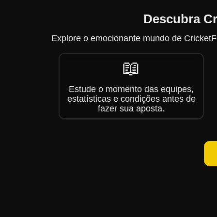
Descubra Cr
Explore o emocionante mundo de CricketFe
📖
Estude o momento das equipes,
estatísticas e condições antes de
fazer sua aposta.