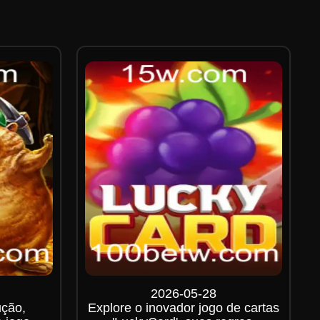
2026-05-28
ução,
Explore o inovador jogo de cartas