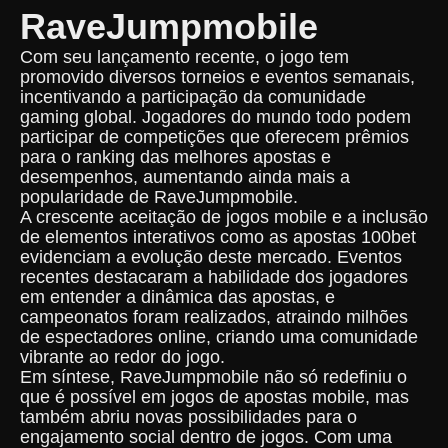
RaveJumpmobile
Com seu lançamento recente, o jogo tem
promovido diversos torneios e eventos semanais,
incentivando a participação da comunidade
gaming global. Jogadores do mundo todo podem
participar de competições que oferecem prêmios
para o ranking das melhores apostas e
desempenhos, aumentando ainda mais a
popularidade de RaveJumpmobile.
A crescente aceitação de jogos mobile e a inclusão
de elementos interativos como as apostas 100bet
evidenciam a evolução deste mercado. Eventos
recentes destacaram a habilidade dos jogadores
em entender a dinâmica das apostas, e
campeonatos foram realizados, atraindo milhões
de espectadores online, criando uma comunidade
vibrante ao redor do jogo.
Em síntese, RaveJumpmobile não só redefiniu o
que é possível em jogos de apostas mobile, mas
também abriu novas possibilidades para o
engajamento social dentro de jogos. Com uma