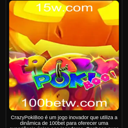
CrazyPokiBoo é um jogo inovador que utiliza a
dinâmica de 100bet para oferecer uma