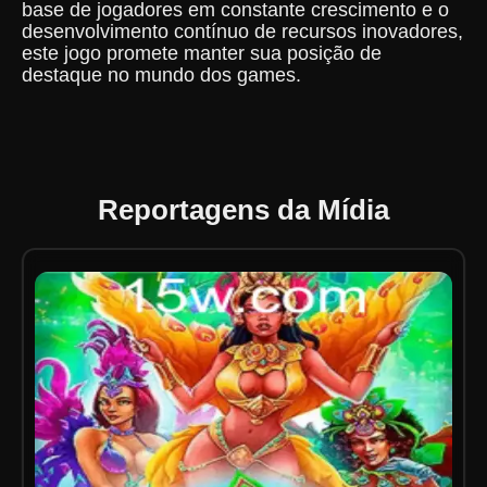
base de jogadores em constante crescimento e o
desenvolvimento contínuo de recursos inovadores,
este jogo promete manter sua posição de
destaque no mundo dos games.
Reportagens da Mídia