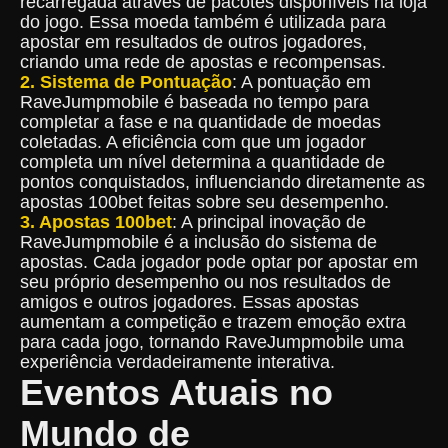
recarregada através de pacotes disponíveis na loja
do jogo. Essa moeda também é utilizada para
apostar em resultados de outros jogadores,
criando uma rede de apostas e recompensas.
2. Sistema de Pontuação
: A pontuação em
RaveJumpmobile é baseada no tempo para
completar a fase e na quantidade de moedas
coletadas. A eficiência com que um jogador
completa um nível determina a quantidade de
pontos conquistados, influenciando diretamente as
apostas 100bet feitas sobre seu desempenho.
3. Apostas 100bet
: A principal inovação de
RaveJumpmobile é a inclusão do sistema de
apostas. Cada jogador pode optar por apostar em
seu próprio desempenho ou nos resultados de
amigos e outros jogadores. Essas apostas
aumentam a competição e trazem emoção extra
para cada jogo, tornando RaveJumpmobile uma
experiência verdadeiramente interativa.
Eventos Atuais no
Mundo de