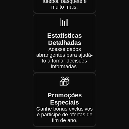
futebol, basquete e
muito mais.
📊
Estatísticas
Detalhadas
Acesse dados
abrangentes para ajudá-
lo a tomar decisões
informadas.
🎁
Promoções
Especiais
Ganhe bônus exclusivos
e participe de ofertas de
fim de ano.