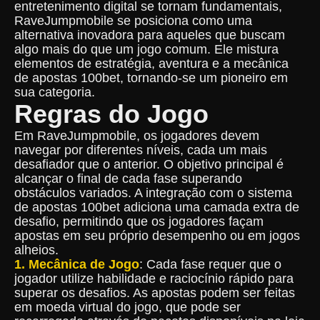
entretenimento digital se tornam fundamentais,
RaveJumpmobile se posiciona como uma
alternativa inovadora para aqueles que buscam
algo mais do que um jogo comum. Ele mistura
elementos de estratégia, aventura e a mecânica
de apostas 100bet, tornando-se um pioneiro em
sua categoria.
Regras do Jogo
Em RaveJumpmobile, os jogadores devem
navegar por diferentes níveis, cada um mais
desafiador que o anterior. O objetivo principal é
alcançar o final de cada fase superando
obstáculos variados. A integração com o sistema
de apostas 100bet adiciona uma camada extra de
desafio, permitindo que os jogadores façam
apostas em seu próprio desempenho ou em jogos
alheios.
1. Mecânica de Jogo
: Cada fase requer que o
jogador utilize habilidade e raciocínio rápido para
superar os desafios. As apostas podem ser feitas
em moeda virtual do jogo, que pode ser