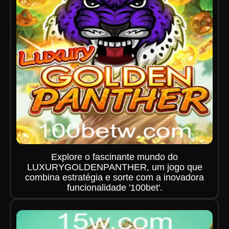
Explore o fascinante mundo do
LUXURYGOLDENPANTHER, um jogo que
combina estratégia e sorte com a inovadora
funcionalidade '100bet'.