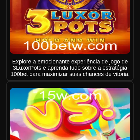
Explore a emocionante experiência de jogo de
3LuxorPots e aprenda tudo sobre a estratégia
100bet para maximizar suas chances de vitória.