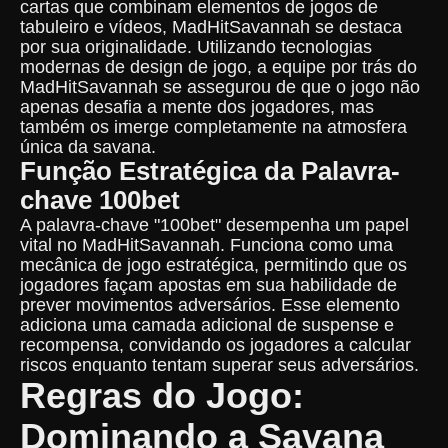
cartas que combinam elementos de jogos de
tabuleiro e vídeos, MadHitSavannah se destaca
por sua originalidade. Utilizando tecnologias
modernas de design de jogo, a equipe por trás do
MadHitSavannah se assegurou de que o jogo não
apenas desafia a mente dos jogadores, mas
também os imerge completamente na atmosfera
única da savana.
Função Estratégica da Palavra-
chave 100bet
A palavra-chave "100bet" desempenha um papel
vital no MadHitSavannah. Funciona como uma
mecânica de jogo estratégica, permitindo que os
jogadores façam apostas em sua habilidade de
prever movimentos adversários. Esse elemento
adiciona uma camada adicional de suspense e
recompensa, convidando os jogadores a calcular
riscos enquanto tentam superar seus adversários.
Regras do Jogo:
Dominando a Savana