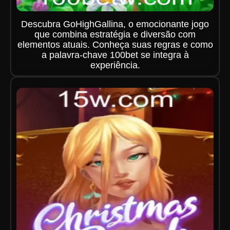
Descubra GoHighGallina, o emocionante jogo
que combina estratégia e diversão com
elementos atuais. Conheça suas regras e como
a palavra-chave 100bet se integra à
experiência.