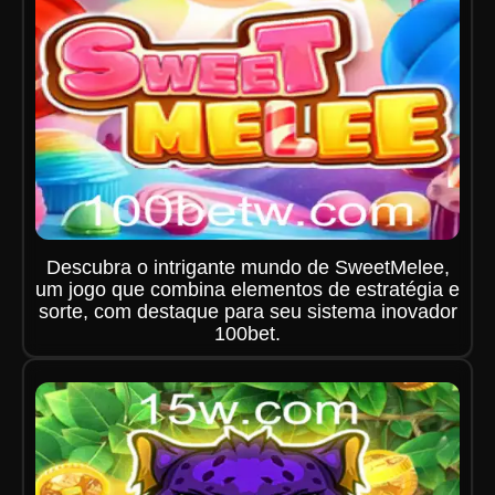
Descubra o intrigante mundo de SweetMelee,
um jogo que combina elementos de estratégia e
sorte, com destaque para seu sistema inovador
100bet.