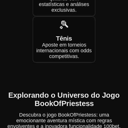
estatísticas e análises
exclusivas.
🎾
Tênis
Aposte em torneios
internacionais com odds
competitivas.
Explorando o Universo do Jogo
BookOfPriestess
Descubra o jogo BookOfPriestess: uma
emocionante aventura mística com regras
envolventes e a inovadora funcionalidade 100bet.