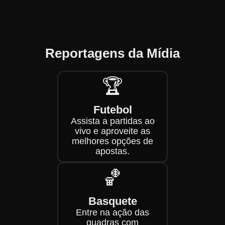
Reportagens da Mídia
🏆
Futebol
Assista a partidas ao
vivo e aproveite as
melhores opções de
apostas.
🏀
Basquete
Entre na ação das
quadras com