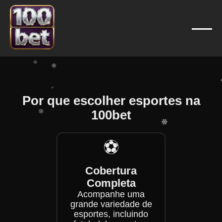
❄
❄
❄
❄
❄
❄
Por que escolher esportes na
❄
❄
100bet
❄
⚽
❄
❄
Cobertura
Completa
Acompanhe uma
grande variedade de
esportes, incluindo