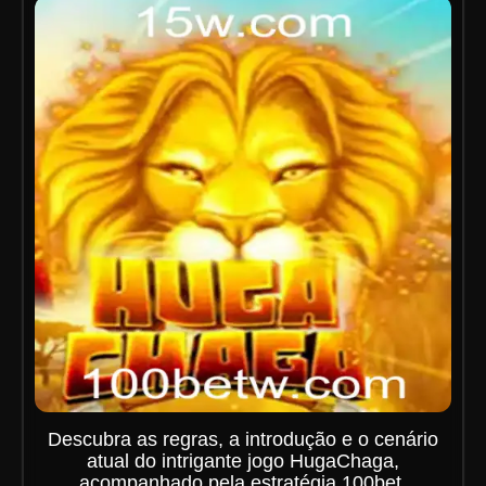
Descubra as regras, a introdução e o cenário
atual do intrigante jogo HugaChaga,
acompanhado pela estratégia 100bet.