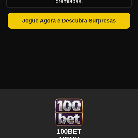
premiadas.
Jogue Agora e Descubra Surpresas
100BET