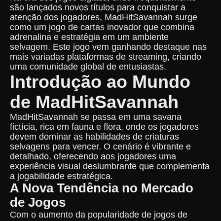
são lançados novos títulos para conquistar a
atenção dos jogadores, MadHitSavannah surge
como um jogo de cartas inovador que combina
adrenalina e estratégia em um ambiente
selvagem. Este jogo vem ganhando destaque nas
mais variadas plataformas de streaming, criando
uma comunidade global de entusiastas.
Introdução ao Mundo
de MadHitSavannah
MadHitSavannah se passa em uma savana
fictícia, rica em fauna e flora, onde os jogadores
devem dominar as habilidades de criaturas
selvagens para vencer. O cenário é vibrante e
detalhado, oferecendo aos jogadores uma
experiência visual deslumbrante que complementa
a jogabilidade estratégica.
A Nova Tendência no Mercado
de Jogos
Com o aumento da popularidade de jogos de