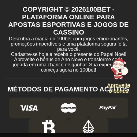
COPYRIGHT ©
2026
100BET -
PLATAFORMA ONLINE PARA
APOSTAS ESPORTIVAS E JOGOS DE
CASSINO
Descubra a magia do 100bet com jogos emocionantes,
promoções imperdíveis e uma plataforma segura feita
para você.
Cadastre-se hoje e receba o presente do Papai Noel!
Aproveite o bônus de Ano Novo e transforme cada
jogada em uma chance de ganhar. Sua experiência
começa agora no 100bet!
Aproveite
MÉTODOS DE PAGAMENTO ACEITOS
o bônus