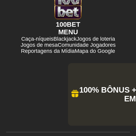
100BET
MENU
Caça-níqueis
Blackjack
Jogos de loteria
Jogos de mesa
Comunidade Jogadores
Reportagens da Mídia
Mapa do Google
100% BÔNUS + 
EM