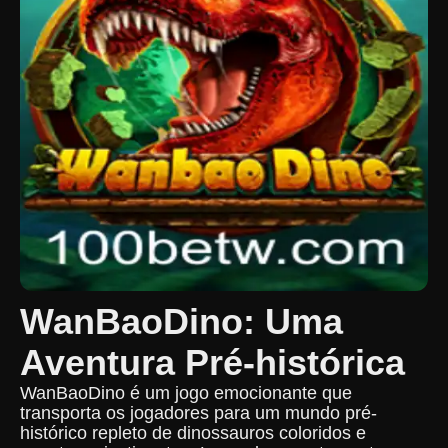
WanBaoDino: Uma
Aventura Pré-histórica
WanBaoDino é um jogo emocionante que
transporta os jogadores para um mundo pré-
histórico repleto de dinossauros coloridos e