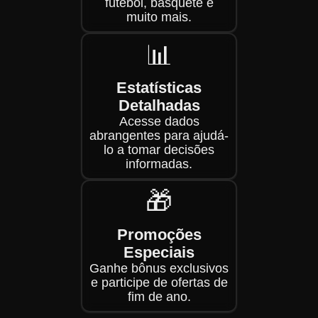
futebol, basquete e
muito mais.
📊
Estatísticas
Detalhadas
Acesse dados
abrangentes para ajudá-
lo a tomar decisões
informadas.
🎁
Promoções
Especiais
Ganhe bônus exclusivos
e participe de ofertas de
fim de ano.