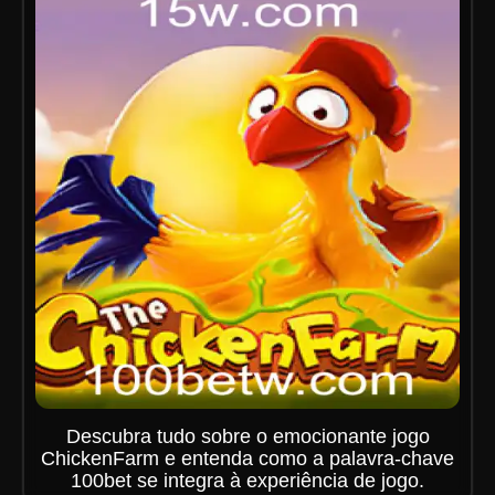
Descubra tudo sobre o emocionante jogo
ChickenFarm e entenda como a palavra-chave
100bet se integra à experiência de jogo.