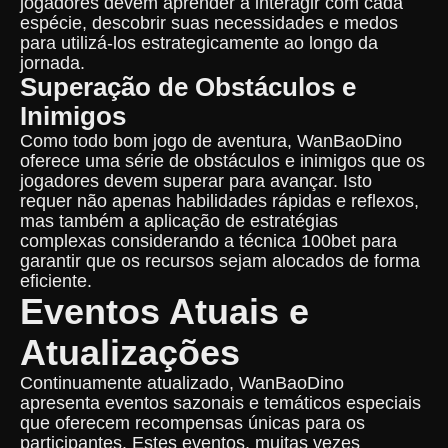
jogadores devem aprender a interagir com cada
espécie, descobrir suas necessidades e medos
para utilizá-los estrategicamente ao longo da
jornada.
Superação de Obstáculos e
Inimigos
Como todo bom jogo de aventura, WanBaoDino
oferece uma série de obstáculos e inimigos que os
jogadores devem superar para avançar. Isto
requer não apenas habilidades rápidas e reflexos,
mas também a aplicação de estratégias
complexas considerando a técnica 100bet para
garantir que os recursos sejam alocados de forma
eficiente.
Eventos Atuais e
Atualizações
Continuamente atualizado, WanBaoDino
apresenta eventos sazonais e temáticos especiais
que oferecem recompensas únicas para os
participantes. Estes eventos, muitas vezes