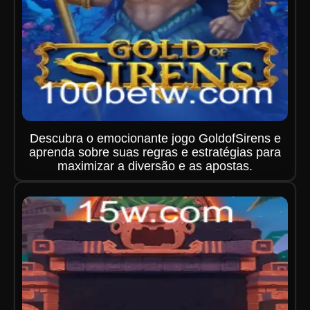
Descubra o emocionante jogo GoldofSirens e
aprenda sobre suas regras e estratégias para
maximizar a diversão e as apostas.