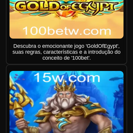
Descubra o emocionante jogo 'GoldOfEgypt',
suas regras, características e a introdução do
conceito de '100bet'.