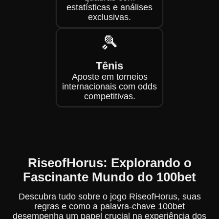
estatísticas e análises
exclusivas.
🎾
Tênis
Aposte em torneios
internacionais com odds
competitivas.
RiseofHorus: Explorando o
Fascinante Mundo do 100bet
Descubra tudo sobre o jogo RiseofHorus, suas
regras e como a palavra-chave 100bet
desempenha um papel crucial na experiência dos