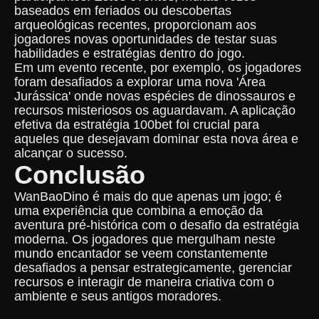
baseados em feriados ou descobertas
arqueológicas recentes, proporcionam aos
jogadores novas oportunidades de testar suas
habilidades e estratégias dentro do jogo.
Em um evento recente, por exemplo, os jogadores
foram desafiados a explorar uma nova 'Área
Jurássica' onde novas espécies de dinossauros e
recursos misteriosos os aguardavam. A aplicação
efetiva da estratégia 100bet foi crucial para
aqueles que desejavam dominar esta nova área e
alcançar o sucesso.
Conclusão
WanBaoDino é mais do que apenas um jogo; é
uma experiência que combina a emoção da
aventura pré-histórica com o desafio da estratégia
moderna. Os jogadores que mergulham neste
mundo encantador se veem constantemente
desafiados a pensar estrategicamente, gerenciar
recursos e interagir de maneira criativa com o
ambiente e seus antigos moradores.