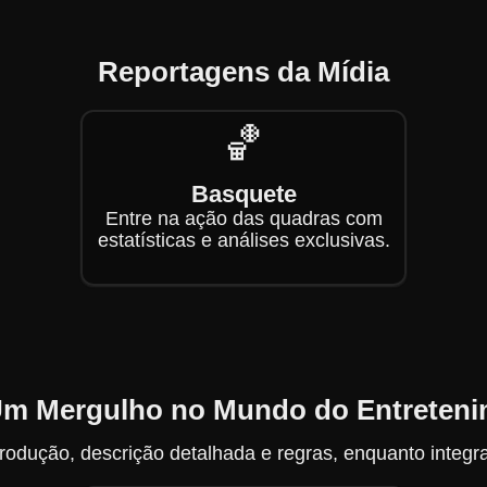
Reportagens da Mídia
🏀
Basquete
Entre na ação das quadras com
estatísticas e análises exclusivas.
 Um Mergulho no Mundo do Entreteni
ntrodução, descrição detalhada e regras, enquanto integ