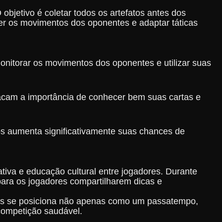
jetivo é coletar todos os artefatos antes dos
ever os movimentos dos oponentes e adaptar táticas
onitorar os movimentos dos oponentes e utilizar suas
stacam a importância de conhecer bem suas cartas e
s aumenta significativamente suas chances de
ativa e educação cultural entre jogadores. Durante
ara os jogadores compartilharem dicas e
rens se posiciona não apenas como um passatempo,
competição saudável.