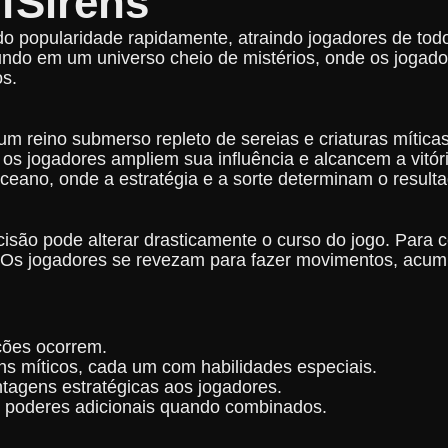
fSirens
o popularidade rapidamente, atraindo jogadores de tod
fundo em um universo cheio de mistérios, onde os joga
os.
reino submerso repleto de sereias e criaturas míticas. 
s jogadores ampliem sua influência e alcancem a vitória
ceano, onde a estratégia e a sorte determinam o result
são pode alterar drasticamente o curso do jogo. Para c
. Os jogadores se revezam para fazer movimentos, acu
ções ocorrem.
 míticos, cada um com habilidades especiais.
agens estratégicas aos jogadores.
 poderes adicionais quando combinados.