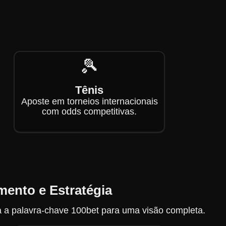
🎾
Tênis
Aposte em torneios internacionais
com odds competitivas.
mento e Estratégia
ra a palavra-chave 100bet para uma visão completa.