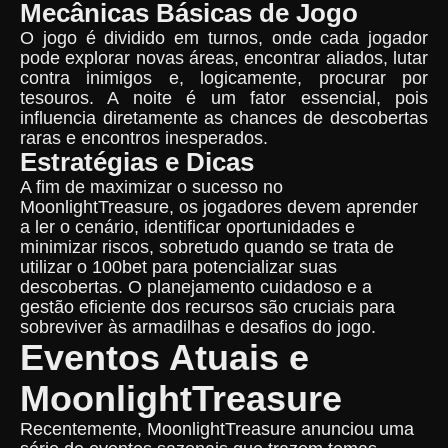
Mecânicas Básicas de Jogo
O jogo é dividido em turnos, onde cada jogador
pode explorar novas áreas, encontrar aliados, lutar
contra inimigos e, logicamente, procurar por
tesouros. A noite é um fator essencial, pois
influencia diretamente as chances de descobertas
raras e encontros inesperados.
Estratégias e Dicas
A fim de maximizar o sucesso no
MoonlightTreasure, os jogadores devem aprender
a ler o cenário, identificar oportunidades e
minimizar riscos, sobretudo quando se trata de
utilizar o 100bet para potencializar suas
descobertas. O planejamento cuidadoso e a
gestão eficiente dos recursos são cruciais para
sobreviver às armadilhas e desafios do jogo.
Eventos Atuais e
MoonlightTreasure
Recentemente, MoonlightTreasure anunciou uma