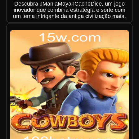
Descubra JManiaMayanCacheDice, um jogo
inovador que combina estratégia e sorte com
um tema intrigante da antiga civilização maia.