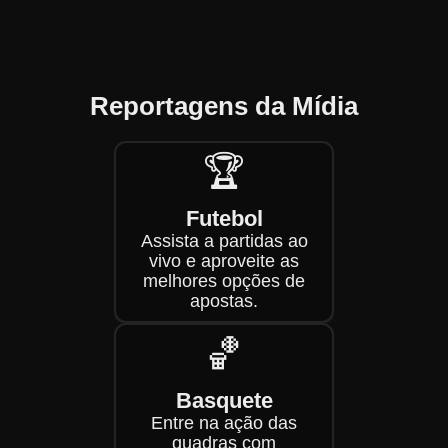
Reportagens da Mídia
🏆
Futebol
Assista a partidas ao
vivo e aproveite as
melhores opções de
apostas.
🏀
Basquete
Entre na ação das
quadras com