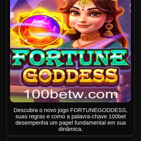
Descubra o novo jogo FORTUNEGODDESS,
suas regras e como a palavra-chave 100bet
desempenha um papel fundamental em sua
dinâmica.