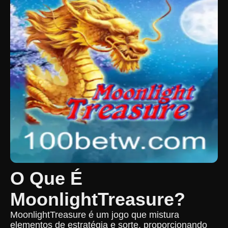
O Que É
MoonlightTreasure?
MoonlightTreasure é um jogo que mistura
elementos de estratégia e sorte, proporcionando