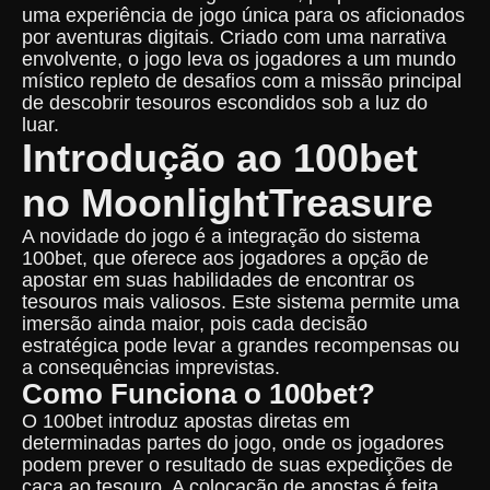
uma experiência de jogo única para os aficionados
por aventuras digitais. Criado com uma narrativa
envolvente, o jogo leva os jogadores a um mundo
místico repleto de desafios com a missão principal
de descobrir tesouros escondidos sob a luz do
luar.
Introdução ao 100bet
no MoonlightTreasure
A novidade do jogo é a integração do sistema
100bet, que oferece aos jogadores a opção de
apostar em suas habilidades de encontrar os
tesouros mais valiosos. Este sistema permite uma
imersão ainda maior, pois cada decisão
estratégica pode levar a grandes recompensas ou
a consequências imprevistas.
Como Funciona o 100bet?
O 100bet introduz apostas diretas em
determinadas partes do jogo, onde os jogadores
podem prever o resultado de suas expedições de
caça ao tesouro. A colocação de apostas é feita