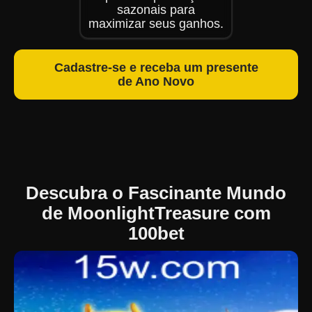
sazonais para
maximizar seus ganhos.
Cadastre-se e receba um presente
de Ano Novo
Descubra o Fascinante Mundo
de MoonlightTreasure com
100bet