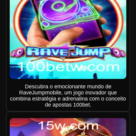
Descubra o emocionante mundo de
RaveJumpmobile, um jogo inovador que
combina estratégia e adrenalina com o conceito
de apostas 100bet.