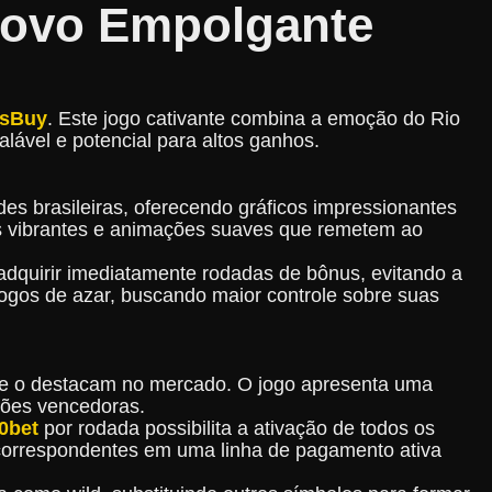
Novo Empolgante
usBuy
. Este jogo cativante combina a emoção do Rio
lável e potencial para altos ganhos.
es brasileiras, oferecendo gráficos impressionantes
es vibrantes e animações suaves que remetem ao
adquirir imediatamente rodadas de bônus, evitando a
jogos de azar, buscando maior controle sobre suas
ue o destacam no mercado. O jogo apresenta uma
ções vencedoras.
0bet
por rodada possibilita a ativação de todos os
s correspondentes em uma linha de pagamento ativa