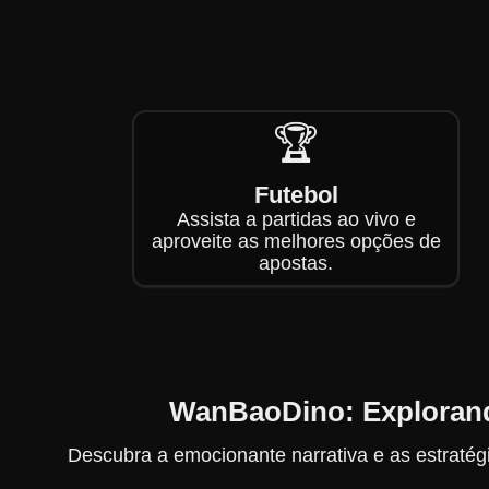
🏆
Futebol
Assista a partidas ao vivo e
aproveite as melhores opções de
apostas.
WanBaoDino: Explorand
Descubra a emocionante narrativa e as estratég