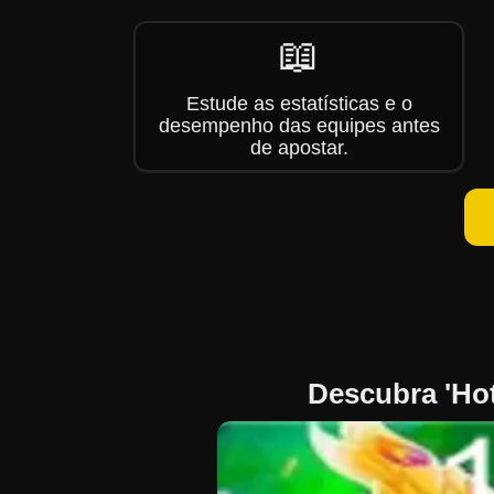
📖
Estude as estatísticas e o
desempenho das equipes antes
de apostar.
Descubra 'Ho