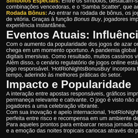
Símbolos Especiais:
Entre os símbolos, destacam-se
combinações vencedoras, e o 'Samba Scatter', que ao
Rodada Bônus:
Ao entrar na rodada de bônus, os jo
de vitória. Graças à função
Bonus Buy
, jogadores im
experiência instantânea.
Eventos Atuais: Influên
Com o aumento da popularidade dos jogos de azar o
chega em um momento oportuno. A pandemia global i
digitais imersivas. Como resultado, muitos cassinos v
Além disso, o cenário regulatório de jogos online e
jogo responsável. 'HotRioNightsBonusBuy' incorpora f
tempo, aderindo às melhores práticas do setor.
Impacto e Popularidade
A interação entre apostas responsáveis, gráficos imp
permaneça relevante e cativante. O jogo é visto nã
jogadores a uma celebração vibrante.
Com sua inovação e apelo internacional, 'HotRioNig
perfeita entre risco e recompensa em um ambiente de
Para aqueles prontos para embarcar nessa jornada br
e a emoção das noites tropicais cariocas através do p