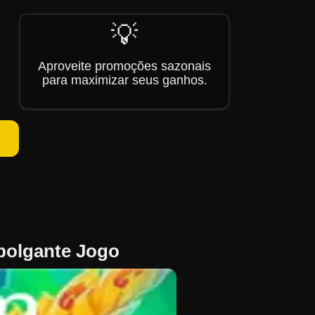
💡
Aproveite promoções sazonais
para maximizar seus ganhos.
polgante Jogo