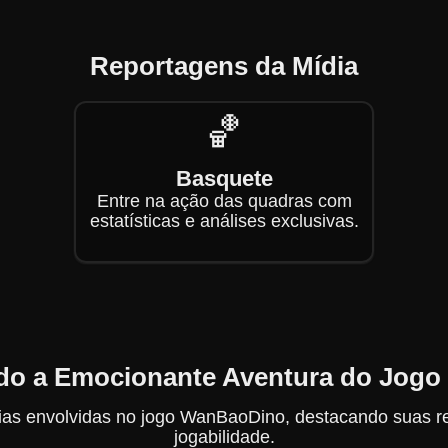
Reportagens da Mídia
🏀
Basquete
Entre na ação das quadras com
estatísticas e análises exclusivas.
o a Emocionante Aventura do Jogo c
ias envolvidas no jogo WanBaoDino, destacando suas re
jogabilidade.