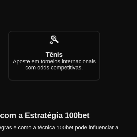
🎾
Tênis
Aposte em torneios internacionais
com odds competitivas.
om a Estratégia 100bet
gras e como a técnica 100bet pode influenciar a