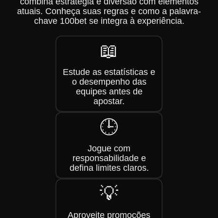
combina estratégia e diversão com elementos
atuais. Conheça suas regras e como a palavra-
chave 100bet se integra à experiência.
📖
Estude as estatísticas e
o desempenho das
equipes antes de
apostar.
🕒
Jogue com
responsabilidade e
defina limites claros.
💡
Aproveite promoções