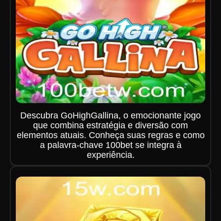
Descubra GoHighGallina, o emocionante jogo
que combina estratégia e diversão com
elementos atuais. Conheça suas regras e como
a palavra-chave 100bet se integra à
experiência.