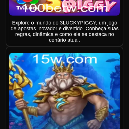
Explore o mundo do 3LUCKYPIGGY, um jogo
de apostas inovador e divertido. Conheça suas
regras, dinâmica e como ele se destaca no
cenário atual.