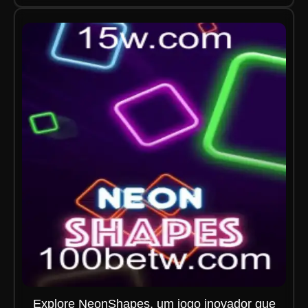
Explore NeonShapes, um jogo inovador que