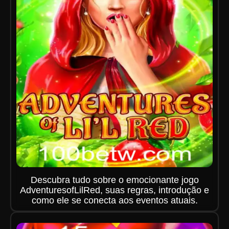
Descubra tudo sobre o emocionante jogo
AdventuresofLilRed, suas regras, introdução e
como ele se conecta aos eventos atuais.