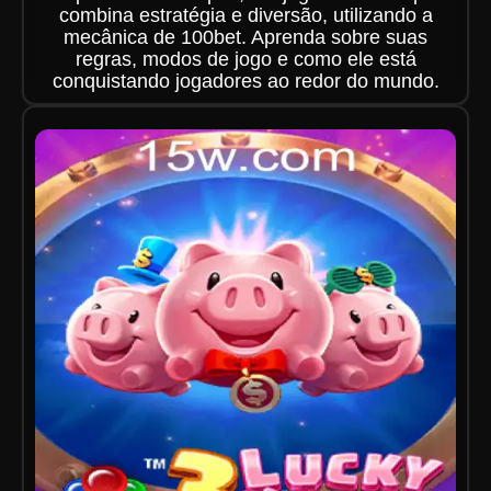
combina estratégia e diversão, utilizando a
mecânica de 100bet. Aprenda sobre suas
regras, modos de jogo e como ele está
conquistando jogadores ao redor do mundo.