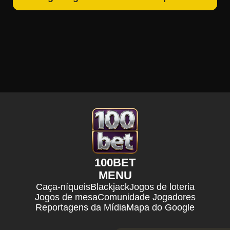
100BET
MENU
Caça-níqueis
Blackjack
Jogos de loteria
Jogos de mesa
Comunidade Jogadores
Reportagens da Mídia
Mapa do Google