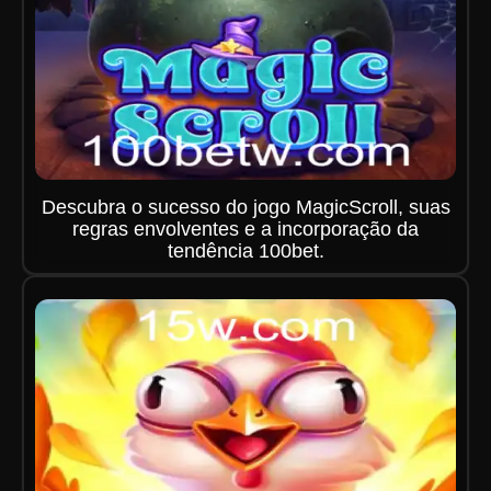
Descubra o sucesso do jogo MagicScroll, suas
regras envolventes e a incorporação da
tendência 100bet.