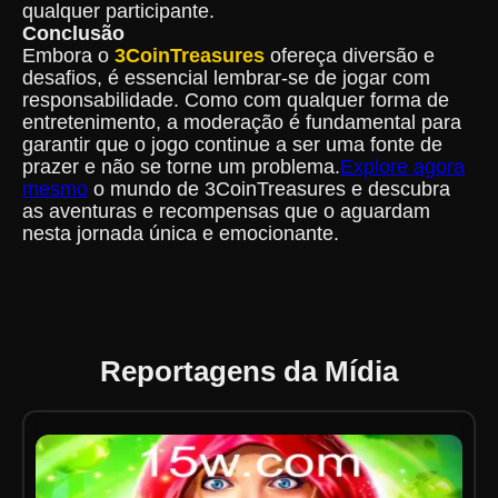
qualquer participante.
Conclusão
Embora o
3CoinTreasures
ofereça diversão e
desafios, é essencial lembrar-se de jogar com
responsabilidade. Como com qualquer forma de
entretenimento, a moderação é fundamental para
garantir que o jogo continue a ser uma fonte de
prazer e não se torne um problema.
Explore agora
mesmo
o mundo de 3CoinTreasures e descubra
as aventuras e recompensas que o aguardam
nesta jornada única e emocionante.
Reportagens da Mídia