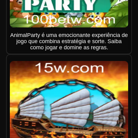
AnimalParty é uma emocionante experiência de
jogo que combina estratégia e sorte. Saiba
como jogar e domine as regras.