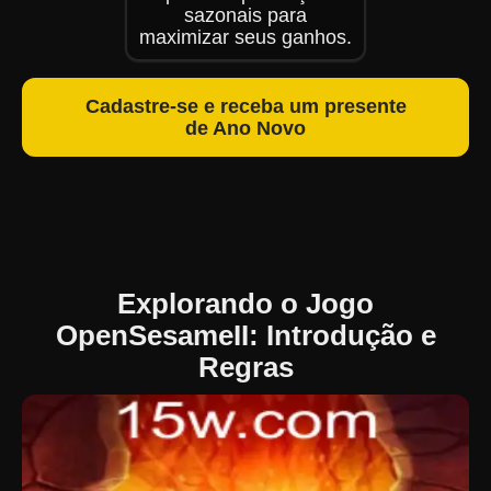
sazonais para
maximizar seus ganhos.
Cadastre-se e receba um presente
de Ano Novo
Explorando o Jogo
OpenSesameII: Introdução e
Regras