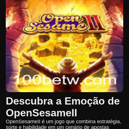
Descubra a Emoção de
OpenSesameII
OpenSesameII é um jogo que combina estratégia,
sorte e habilidade em um cenário de apostas