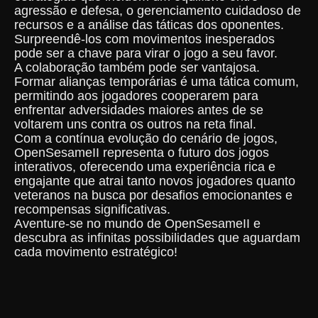
agressão e defesa, o gerenciamento cuidadoso de
recursos e a análise das táticas dos oponentes.
Surpreendê-los com movimentos inesperados
pode ser a chave para virar o jogo a seu favor.
A colaboração também pode ser vantajosa.
Formar alianças temporárias é uma tática comum,
permitindo aos jogadores cooperarem para
enfrentar adversidades maiores antes de se
voltarem uns contra os outros na reta final.
Com a contínua evolução do cenário de jogos,
OpenSesameII representa o futuro dos jogos
interativos, oferecendo uma experiência rica e
engajante que atrai tanto novos jogadores quanto
veteranos na busca por desafios emocionantes e
recompensas significativas.
Aventure-se no mundo de OpenSesameII e
descubra as infinitas possibilidades que aguardam
cada movimento estratégico!