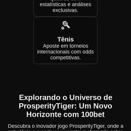
estatísticas e análises
exclusivas.
🎾
Tênis
Aposte em torneios
internacionais com odds
competitivas.
Explorando o Universo de
ProsperityTiger: Um Novo
Horizonte com 100bet
Descubra o inovador jogo ProsperityTiger, onde a