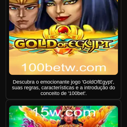
Descubra o emocionante jogo 'GoldOfEgypt',
suas regras, características e a introdução do
conceito de '100bet'.