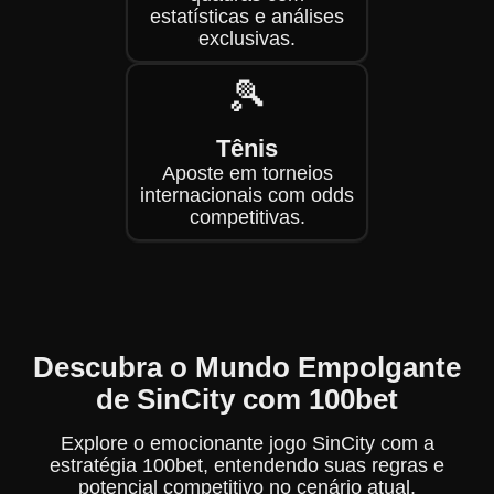
estatísticas e análises
exclusivas.
🎾
Tênis
Aposte em torneios
internacionais com odds
competitivas.
Descubra o Mundo Empolgante
de SinCity com 100bet
Explore o emocionante jogo SinCity com a
estratégia 100bet, entendendo suas regras e
potencial competitivo no cenário atual.