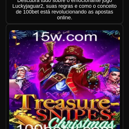
Descubra tudo sobre o emocionante jogo
Luckyjaguar2, suas regras e como o conceito
de 100bet está revolucionando as apostas
online.