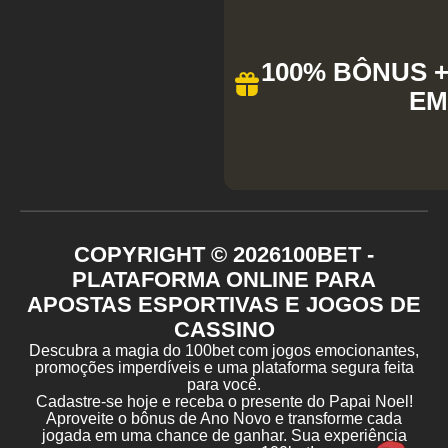
100% BÔNUS + 
EM
COPYRIGHT ©
2026
100BET -
PLATAFORMA ONLINE PARA
APOSTAS ESPORTIVAS E JOGOS DE
CASSINO
Descubra a magia do 100bet com jogos emocionantes,
promoções imperdíveis e uma plataforma segura feita
para você.
Cadastre-se hoje e receba o presente do Papai Noel!
Aproveite o bônus de Ano Novo e transforme cada
jogada em uma chance de ganhar. Sua experiência