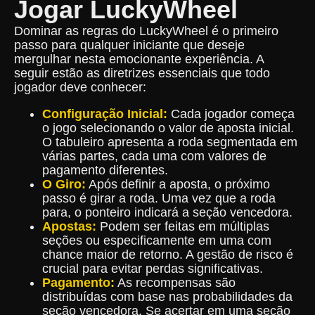
Jogar LuckyWheel
Dominar as regras do LuckyWheel é o primeiro
passo para qualquer iniciante que deseje
mergulhar nesta emocionante experiência. A
seguir estão as diretrizes essenciais que todo
jogador deve conhecer:
Configuração Inicial:
Cada jogador começa
o jogo selecionando o valor de aposta inicial.
O tabuleiro apresenta a roda segmentada em
várias partes, cada uma com valores de
pagamento diferentes.
O Giro:
Após definir a aposta, o próximo
passo é girar a roda. Uma vez que a roda
para, o ponteiro indicará a seção vencedora.
Apostas:
Podem ser feitas em múltiplas
seções ou especificamente em uma com
chance maior de retorno. A gestão de risco é
crucial para evitar perdas significativas.
Pagamento:
As recompensas são
distribuídas com base nas probabilidades da
seção vencedora. Se acertar em uma seção