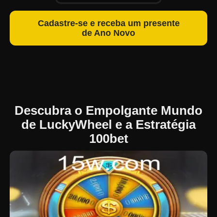
Cadastre-se e receba um presente
de Ano Novo
Descubra o Empolgante Mundo
de LuckyWheel e a Estratégia
100bet