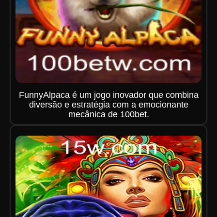
FunnyAlpaca é um jogo inovador que combina
diversão e estratégia com a emocionante
mecânica de 100bet.