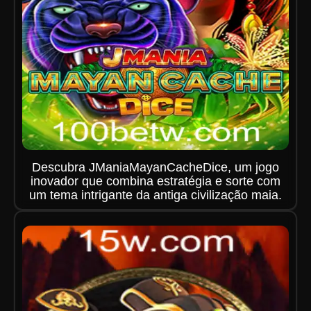
Descubra JManiaMayanCacheDice, um jogo
inovador que combina estratégia e sorte com
um tema intrigante da antiga civilização maia.