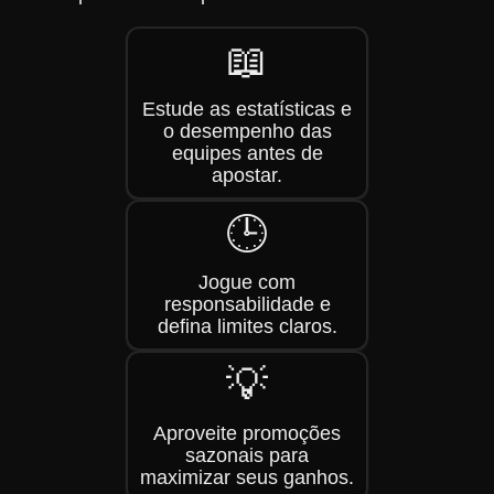
📖
Estude as estatísticas e
o desempenho das
equipes antes de
apostar.
🕒
Jogue com
responsabilidade e
defina limites claros.
💡
Aproveite promoções
sazonais para
maximizar seus ganhos.