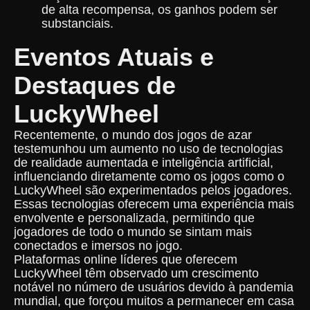
de alta recompensa, os ganhos podem ser
substanciais.
Eventos Atuais e
Destaques de
LuckyWheel
Recentemente, o mundo dos jogos de azar
testemunhou um aumento no uso de tecnologias
de realidade aumentada e inteligência artificial,
influenciando diretamente como os jogos como o
LuckyWheel são experimentados pelos jogadores.
Essas tecnologias oferecem uma experiência mais
envolvente e personalizada, permitindo que
jogadores de todo o mundo se sintam mais
conectados e imersos no jogo.
Plataformas online líderes que oferecem
LuckyWheel têm observado um crescimento
notável no número de usuários devido à pandemia
mundial, que forçou muitos a permanecer em casa