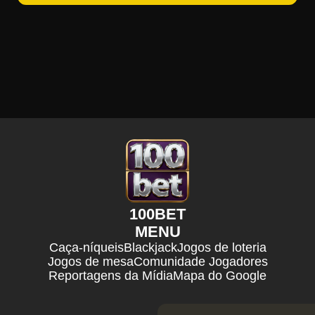
100BET
MENU
Caça-níqueis
Blackjack
Jogos de loteria
Jogos de mesa
Comunidade Jogadores
Reportagens da Mídia
Mapa do Google