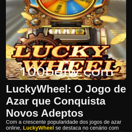
LuckyWheel: O Jogo de
Azar que Conquista
Novos Adeptos
Com a crescente popularidade dos jogos de azar
online,
LuckyWheel
se destaca no cenário com