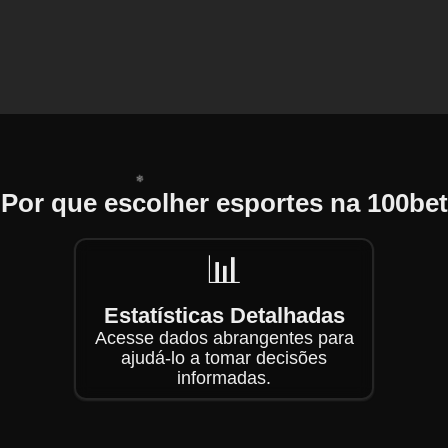
❄
❄
❄
Por que escolher esportes na 100bet
📊
❄
Estatísticas Detalhadas
Acesse dados abrangentes para
ajudá-lo a tomar decisões
informadas.