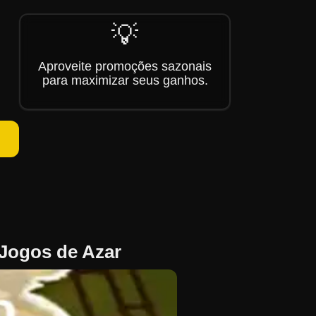
💡
Aproveite promoções sazonais
para maximizar seus ganhos.
Jogos de Azar