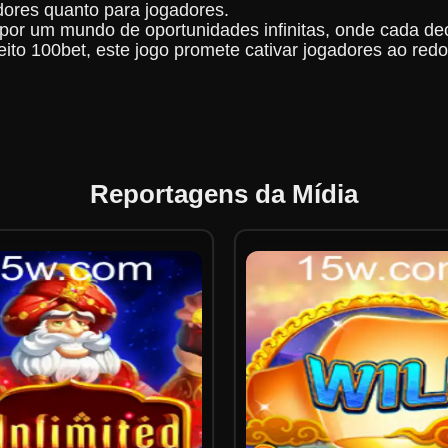
ores quanto para jogadores.
r um mundo de oportunidades infinitas, onde cada dec
to 100bet, este jogo promete cativar jogadores ao redo
Reportagens da Mídia