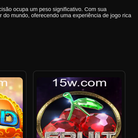
isão ocupa um peso significativo. Com sua
r do mundo, oferecendo uma experiência de jogo rica