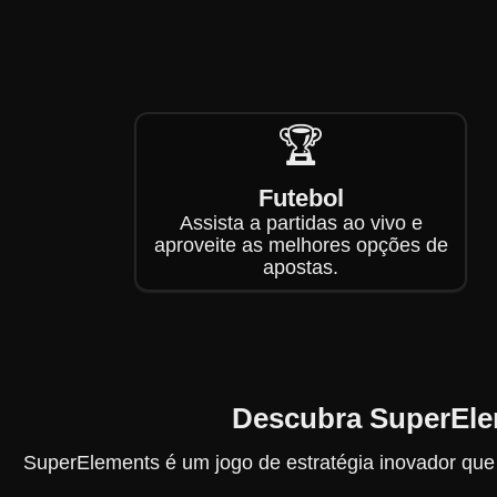
🏆
Futebol
Assista a partidas ao vivo e
aproveite as melhores opções de
apostas.
Descubra SuperElem
SuperElements é um jogo de estratégia inovador que 