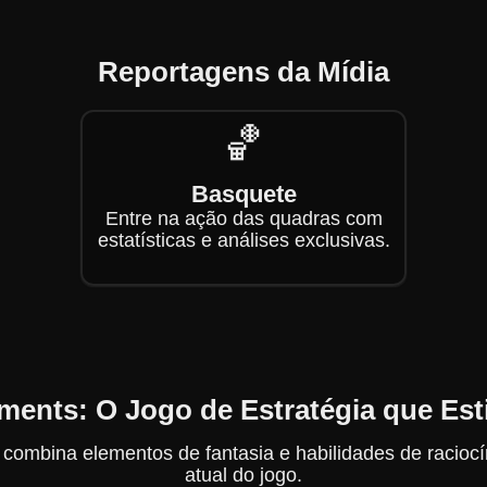
Reportagens da Mídia
🏀
Basquete
Entre na ação das quadras com
estatísticas e análises exclusivas.
ents: O Jogo de Estratégia que Esti
combina elementos de fantasia e habilidades de raciocín
atual do jogo.