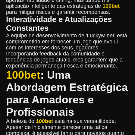
apenas habilidade e timing, mas também a
aplicação inteligente das estratégias de
100bet
para mitigar riscos e garantir recompensas.
Interatividade e Atualizações
Constantes
A equipe de desenvolvimento de 'LuckyMiner' está
comprometida em fornecer um jogo que evolui
com os interesses dos seus jogadores.
Incorporando feedback da comunidade e
tendências de jogos atuais, eles garantem que a
experiência permaneça fresca e emocionante.
100bet
: Uma
Abordagem Estratégica
para Amadores e
Profissionais
A beleza do
100bet
está na sua versatilidade.
Apesar de inicialmente parecer uma tática
complexa, é acessível tanto para novatos quanto