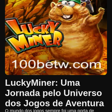
LuckyMiner: Uma
Jornada pelo Universo
dos Jogos de Aventura
O mundo dos jogos sempre foi uma porta de