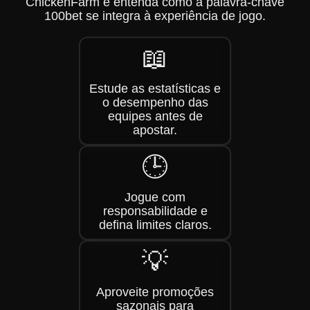
ChickenFarm e entenda como a palavra-chave
100bet se integra à experiência de jogo.
📖
Estude as estatísticas e
o desempenho das
equipes antes de
apostar.
🕒
Jogue com
responsabilidade e
defina limites claros.
💡
Aproveite promoções
sazonais para