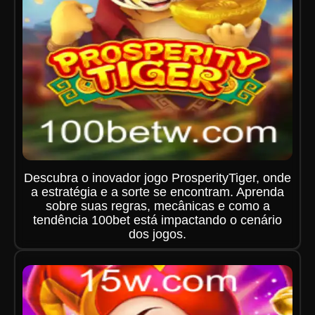
Descubra o inovador jogo ProsperityTiger, onde
a estratégia e a sorte se encontram. Aprenda
sobre suas regras, mecânicas e como a
tendência 100bet está impactando o cenário
dos jogos.