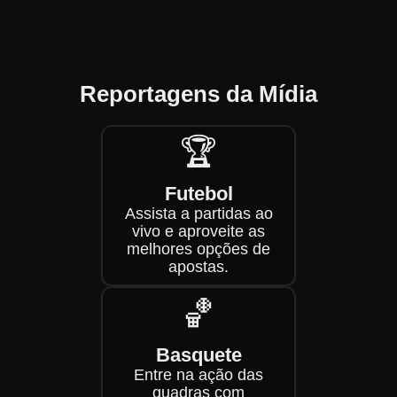
Reportagens da Mídia
🏆
Futebol
Assista a partidas ao
vivo e aproveite as
melhores opções de
apostas.
🏀
Basquete
Entre na ação das
quadras com