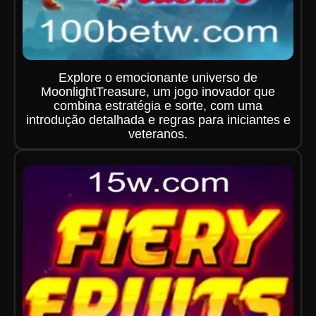
Explore o emocionante universo de
MoonlightTreasure, um jogo inovador que
combina estratégia e sorte, com uma
introdução detalhada e regras para iniciantes e
veteranos.