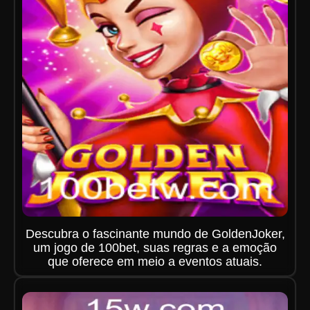
Descubra o fascinante mundo de GoldenJoker,
um jogo de 100bet, suas regras e a emoção
que oferece em meio a eventos atuais.