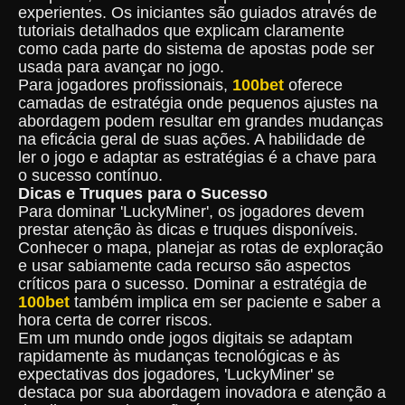
experientes. Os iniciantes são guiados através de
tutoriais detalhados que explicam claramente
como cada parte do sistema de apostas pode ser
usada para avançar no jogo.
Para jogadores profissionais,
100bet
oferece
camadas de estratégia onde pequenos ajustes na
abordagem podem resultar em grandes mudanças
na eficácia geral de suas ações. A habilidade de
ler o jogo e adaptar as estratégias é a chave para
o sucesso contínuo.
Dicas e Truques para o Sucesso
Para dominar 'LuckyMiner', os jogadores devem
prestar atenção às dicas e truques disponíveis.
Conhecer o mapa, planejar as rotas de exploração
e usar sabiamente cada recurso são aspectos
críticos para o sucesso. Dominar a estratégia de
100bet
também implica em ser paciente e saber a
hora certa de correr riscos.
Em um mundo onde jogos digitais se adaptam
rapidamente às mudanças tecnológicas e às
expectativas dos jogadores, 'LuckyMiner' se
destaca por sua abordagem inovadora e atenção a