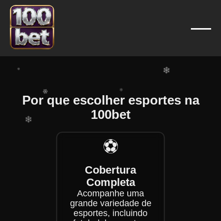
❄
❄
❄
❄
❄
❄
Por que escolher esportes na
100bet
❄
❄
❄
❄
⚽
❄
❄
Cobertura
Completa
Acompanhe uma
grande variedade de
esportes, incluindo