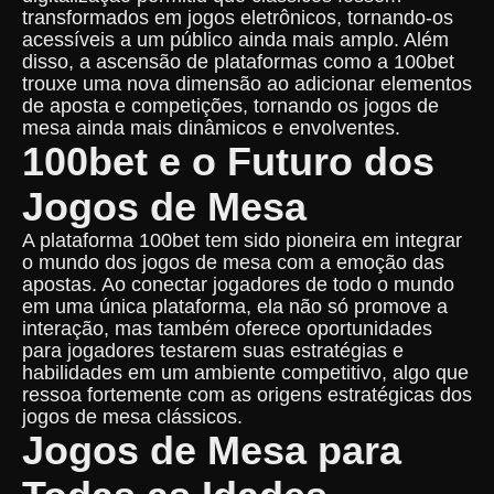
transformados em jogos eletrônicos, tornando-os
acessíveis a um público ainda mais amplo. Além
disso, a ascensão de plataformas como a 100bet
trouxe uma nova dimensão ao adicionar elementos
de aposta e competições, tornando os jogos de
mesa ainda mais dinâmicos e envolventes.
100bet e o Futuro dos
Jogos de Mesa
A plataforma 100bet tem sido pioneira em integrar
o mundo dos jogos de mesa com a emoção das
apostas. Ao conectar jogadores de todo o mundo
em uma única plataforma, ela não só promove a
interação, mas também oferece oportunidades
para jogadores testarem suas estratégias e
habilidades em um ambiente competitivo, algo que
ressoa fortemente com as origens estratégicas dos
jogos de mesa clássicos.
Jogos de Mesa para