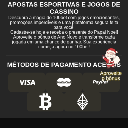
APOSTAS ESPORTIVAS E JOGOS DE
CASSINO
Descubra a magia do 100bet com jogos emocionantes,
promoções imperdíveis e uma plataforma segura feita
para você.
Cadastre-se hoje e receba o presente do Papai Noel!
Aproveite o bônus de Ano Novo e transforme cada
jogada em uma chance de ganhar. Sua experiência
começa agora no 100bet!
MÉTODOS DE PAGAMENTO ACEITOS
Aproveite
o bônus