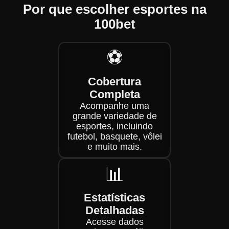
Por que escolher esportes na
100bet
⚽
Cobertura
Completa
Acompanhe uma
grande variedade de
esportes, incluindo
futebol, basquete, vôlei
e muito mais.
📊
Estatísticas
Detalhadas
Acesse dados