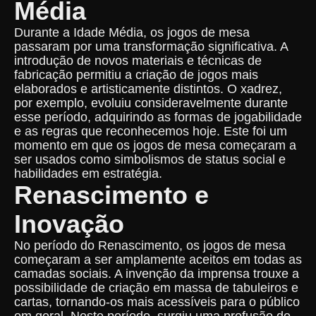
Média
Durante a Idade Média, os jogos de mesa
passaram por uma transformação significativa. A
introdução de novos materiais e técnicas de
fabricação permitiu a criação de jogos mais
elaborados e artisticamente distintos. O xadrez,
por exemplo, evoluiu consideravelmente durante
esse período, adquirindo as formas de jogabilidade
e as regras que reconhecemos hoje. Este foi um
momento em que os jogos de mesa começaram a
ser usados como simbolismos de status social e
habilidades em estratégia.
Renascimento e
Inovação
No período do Renascimento, os jogos de mesa
começaram a ser amplamente aceitos em todas as
camadas sociais. A invenção da imprensa trouxe a
possibilidade de criação em massa de tabuleiros e
cartas, tornando-os mais acessíveis para o público