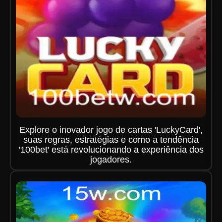
Explore o inovador jogo de cartas 'LuckyCard',
suas regras, estratégias e como a tendência
'100bet' está revolucionando a experiência dos
jogadores.