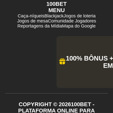
100BET
MENU
Caça-níqueis
Blackjack
Jogos de loteria
Jogos de mesa
Comunidade Jogadores
Reportagens da Mídia
Mapa do Google
100% BÔNUS + 
EM
COPYRIGHT ©
2026
100BET -
PLATAFORMA ONLINE PARA