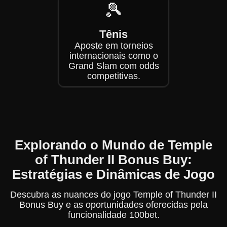
🎾
Tênis
Aposte em torneios
internacionais como o
Grand Slam com odds
competitivas.
Explorando o Mundo de Temple
of Thunder II Bonus Buy:
Estratégias e Dinâmicas de Jogo
Descubra as nuances do jogo Temple of Thunder II
Bonus Buy e as oportunidades oferecidas pela
funcionalidade 100bet.