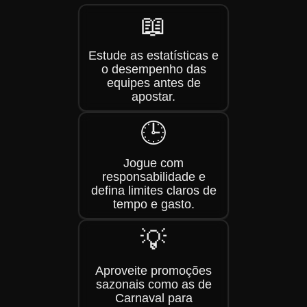
📖
Estude as estatísticas e
o desempenho das
equipes antes de
apostar.
🕒
Jogue com
responsabilidade e
defina limites claros de
tempo e gasto.
💡
Aproveite promoções
sazonais como as de
Carnaval para