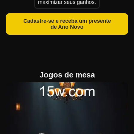
maximizar seus ganhos.
Cadastre-se e receba um presente
de Ano Novo
Jogos de mesa