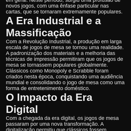
em geral. Neste período, surgiu uma profusão de
novos jogos, com uma ênfase particular nas
cartas, que se tornaram extremamente populares.
A Era Industrial e a
Massificação
Com a Revolução Industrial, a produção em larga
escala de jogos de mesa se tornou uma realidade.
A padronização dos materiais e a melhoria das
técnicas de impressão permitiram que os jogos de
mesa se tornassem populares globalmente.
Clássicos como Monopoly e Scrabble foram
criados nesta época, conquistando uma audiência
mundial e consolidando o jogo de mesa como uma
forma de entretenimento doméstico.
O Impacto da Era
Digital
Com a chegada da era digital, os jogos de mesa
passaram por uma nova transformação. A
digitalização permitiu que clássicos fossem